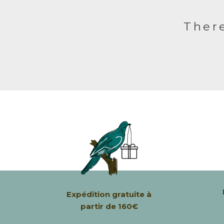
There
Expédition
gratuite à
partir de 160€