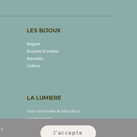
LES BIJOUX
Bagues
Boucles d'oreilles
Bracelets
Colliers
LA LUMIERE
Tout voir lumière et décoration
Les bougeoirs
Le bureau
ES
J'accepte
Souvenirs de Saint Paterne