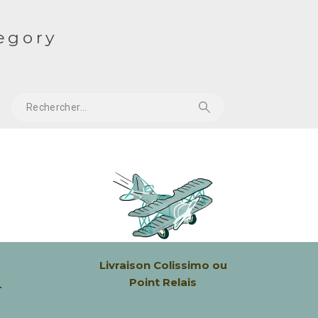
tegory
Livraison
Colissimo ou
Point Relais
-