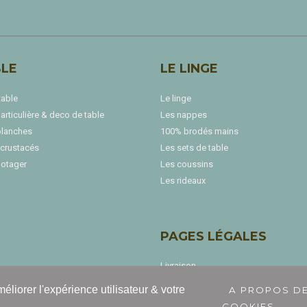
BLE
LE LINGE
table
Le linge
articulière & deco de table
Les nappes
blanches
100% brodés mains
 crustacés
Les sets de table
potager
Les coussins
Les rideaux
PAGES LÉGALES
Livraison
Mentions légales
méliorer l'expérience utilisateur & votre
A PROPOS D
Conditions d'utilisation
COOKIES