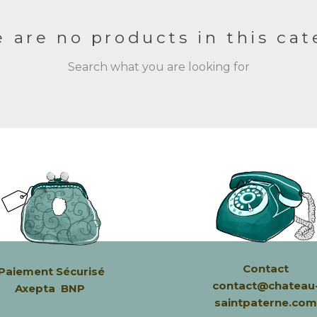
 are no products in this ca
Search what you are looking for
Contact
Paiement Sécurisé
contact@chateau
Axepta BNP
saintpaterne.com