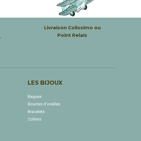
Livraison
Colissimo ou
Point Relais
-
LES BIJOUX
Bagues
Boucles d'oreilles
Bracelets
Colliers