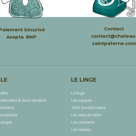
Contact
Paiement Sécurisé
contact@chateau
Axepta BNP
saintpaterne.com
BLE
LE LINGE
table
Le linge
articulière & deco de table
Les nappes
blanches
100% brodés mains
 crustacés
Les sets de table
potager
Les coussins
Les rideaux