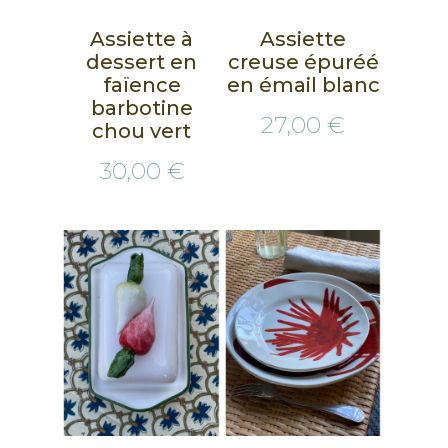
Assiette à
Assiette
dessert en
creuse épuréé
faïence
en émail blanc
barbotine
27,00 €
chou vert
30,00 €