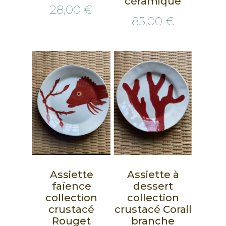
céramique
28,00 €
85,00 €
Assiette
Assiette à
faïence
dessert
collection
collection
crustacé
crustacé Corail
Rouget
branche