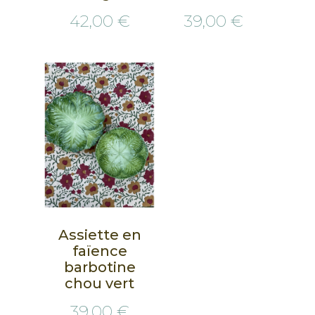
42,00 €
39,00 €
Assiette en
faïence
barbotine
chou vert
39,00 €